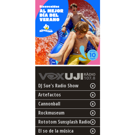
DJ Sue's Radio Show
Artefactos
Cannonball
Rockmuseum
Rototom Sunsplash Radio
El so de la música