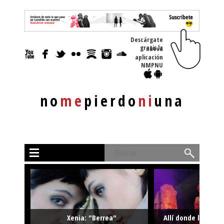
Descárgate
gratis la nueva
aplicación
NMPNU
no
me
pierdo
ni
una
Buscar
Xenia: "Berrea"
Allí donde la músi