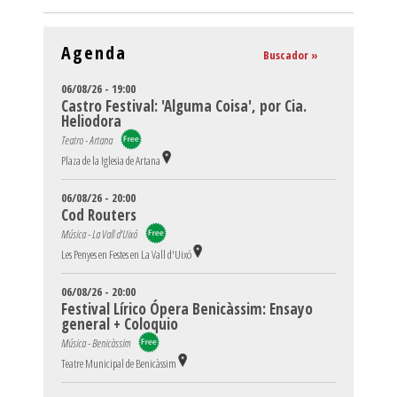
Agenda
Buscador »
06/08/26 - 19:00
Castro Festival: 'Alguma Coisa', por Cia.
Heliodora
Teatro - Artana
Plaza de la Iglesia de Artana
06/08/26 - 20:00
Cod Routers
Música - La Vall d'Uixó
Les Penyes en Festes en La Vall d'Uixó
06/08/26 - 20:00
Festival Lírico Ópera Benicàssim: Ensayo
general + Coloquio
Música - Benicàssim
Teatre Municipal de Benicàssim