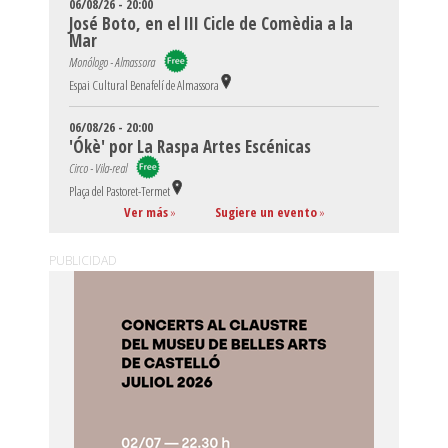
06/08/26 - 20:00
José Boto, en el III Cicle de Comèdia a la
Mar
Monólogo - Almassora
Espai Cultural Benafelí de Almassora
06/08/26 - 20:00
'Ókè' por La Raspa Artes Escénicas
Circo - Vila-real
Plaça del Pastoret-Termet
Ver más
»
Sugiere un evento
»
PUBLICIDAD