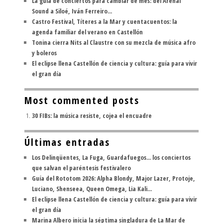
La guía de conciertos para cambiar de mes: del Arenal
Sound a Siloé, Iván Ferreiro...
Castro Festival, Títeres a la Mar y cuentacuentos: la
agenda familiar del verano en Castellón
Tonina cierra Nits al Claustre con su mezcla de música afro
y boleros
El eclipse llena Castellón de ciencia y cultura: guía para vivir
el gran día
Most commented posts
30 FIBs: la música resiste, cojea el encuadre
Últimas entradas
Los Delinqüentes, La Fuga, Guardafuegos... los conciertos
que salvan el paréntesis festivalero
Guía del Rototom 2026: Alpha Blondy, Major Lazer, Protoje,
Luciano, Shenseea, Queen Omega, Lia Kali...
El eclipse llena Castellón de ciencia y cultura: guía para vivir
el gran día
Marina Albero inicia la séptima singladura de La Mar de