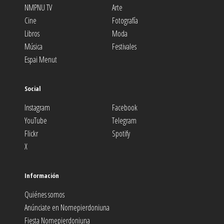
NMPNU TV
Arte
Cine
Fotografía
Libros
Moda
Música
Festivales
Espai Menut
Social
Instagram
Facebook
YouTube
Telegram
Flickr
Spotify
X
Información
Quiénes somos
Anúnciate en Nomepierdoniuna
Fiesta Nomepierdoniuna