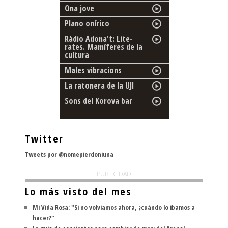
Ona jove
Plano onírico
Ràdio Adona't: Lite-
rates. Mamíferes de la
cultura
Males vibracions
La ratonera de la UJI
Sons del Korova bar
Twitter
Tweets por @nomepierdoniuna
PUBLICIDAD
Lo más visto del mes
Mi Vida Rosa: "Si no volvíamos ahora, ¿cuándo lo íbamos a
hacer?"