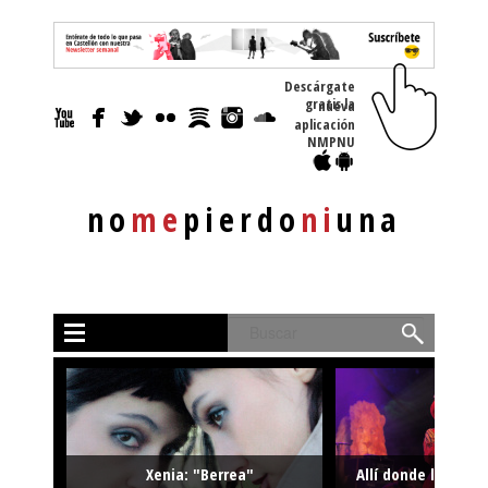
Descárgate
gratis la nueva
aplicación
NMPNU
no
me
pierdo
ni
una
Buscar
Xenia: "Berrea"
Allí donde la músi