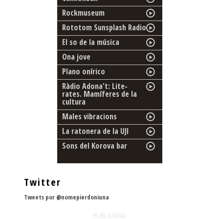
Rockmuseum
Rototom Sunsplash Radio
El so de la música
Ona jove
Plano onírico
Ràdio Adona't: Lite-
rates. Mamíferes de la
cultura
Males vibracions
La ratonera de la UJI
Sons del Korova bar
Twitter
Tweets por @nomepierdoniuna
PUBLICIDAD