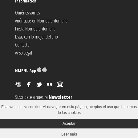
Información
Quiénes somos
Anúnciate en Nomepierdoniuna
Fiesta Nomepierdoniuna
Listas con lo mejor del año
Contacto
Aviso Legal
NMPNU App
Suscríbete a nuestra
Newsletter
Suscríbete al canal
RSS
Esta web utiliza cookies. Al navegar en esta página, aceptas el uso que hacemos
Sugiere un
Evento
de las cookies.
Aceptar
© 2002-2018
Leer más