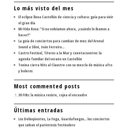
Lo más visto del mes
El eclipse llena Castellón de ciencia y cultura: guía para vivir
el gran día
Mi Vida Rosa: "Si no volvíamos ahora, ¿cuándo lo íbamos a
hacer?"
La guía de conciertos para cambiar de mes: del Arenal
Sound a Siloé, Iván Ferreiro...
Castro Festival, Títeres a la Mar y cuentacuentos: la
agenda familiar del verano en Castellón
Tonina cierra Nits al Claustre con su mezcla de música afro
y boleros
Most commented posts
30 FIBs: la música resiste, cojea el encuadre
Últimas entradas
Los Delinqüentes, La Fuga, Guardafuegos... los conciertos
que salvan el paréntesis festivalero