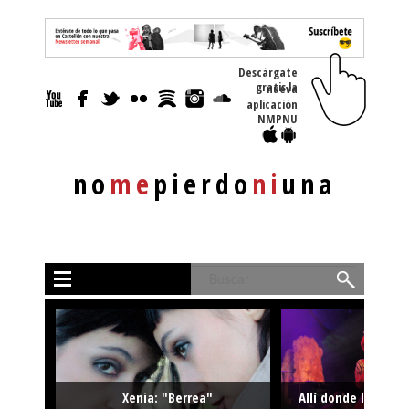
Descárgate
gratis la nueva
aplicación
NMPNU
no
me
pierdo
ni
una
Buscar
Xenia: "Berrea"
Allí donde la músi