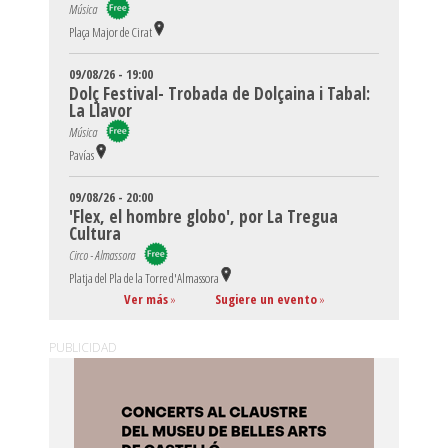
Música
Plaça Major de Cirat
09/08/26 - 19:00
Dolç Festival- Trobada de Dolçaina i Tabal:
La Llavor
Música
Pavías
09/08/26 - 20:00
'Flex, el hombre globo', por La Tregua
Cultura
Circo - Almassora
Platja del Pla de la Torre d'Almassora
Ver más
»
Sugiere un evento
»
PUBLICIDAD