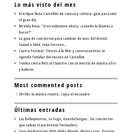
Lo más visto del mes
El eclipse llena Castellón de ciencia y cultura: guía para vivir
el gran día
Mi Vida Rosa: "Si no volvíamos ahora, ¿cuándo lo íbamos a
hacer?"
La guía de conciertos para cambiar de mes: del Arenal
Sound a Siloé, Iván Ferreiro...
Castro Festival, Títeres a la Mar y cuentacuentos: la
agenda familiar del verano en Castellón
Tonina cierra Nits al Claustre con su mezcla de música afro
y boleros
Most commented posts
30 FIBs: la música resiste, cojea el encuadre
Últimas entradas
Los Delinqüentes, La Fuga, Guardafuegos... los conciertos
que salvan el paréntesis festivalero
Guía del Rototom 2026: Alpha Blondy, Major Lazer, Protoje,