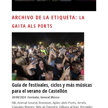
ARCHIVO DE LA ETIQUETA:
LA
GAITA ALS PORTS
Guía de festivales, ciclos y más músicas
para el verano de Castellón
20/08/2024
-
Festivales
,
General
,
Música
FIB, Arenal Sound, Rototom, Aplec dels Ports, Arrels,
Cúpules Blaves, Nits al Claustre, Dilluns al Ras, Rozalén,