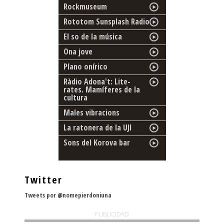
Rockmuseum
Rototom Sunsplash Radio
El so de la música
Ona jove
Plano onírico
Ràdio Adona't: Lite-
rates. Mamíferes de la
cultura
Males vibracions
La ratonera de la UJI
Sons del Korova bar
Twitter
Tweets por @nomepierdoniuna
PUBLICIDAD