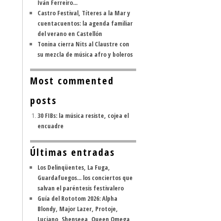
Iván Ferreiro...
Castro Festival, Títeres a la Mar y
cuentacuentos: la agenda familiar
del verano en Castellón
Tonina cierra Nits al Claustre con
su mezcla de música afro y boleros
Most commented
posts
30 FIBs: la música resiste, cojea el
encuadre
Últimas entradas
Los Delinqüentes, La Fuga,
Guardafuegos... los conciertos que
salvan el paréntesis festivalero
Guía del Rototom 2026: Alpha
Blondy, Major Lazer, Protoje,
Luciano, Shenseea, Queen Omega,