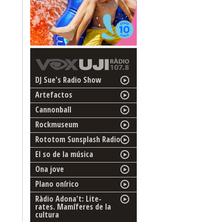
DJ Sue's Radio Show
Artefactos
Cannonball
Rockmuseum
Rototom Sunsplash Radio
El so de la música
Ona jove
Plano onírico
Ràdio Adona't: Lite-
rates. Mamíferes de la
cultura