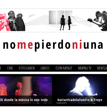
no
me
pierdo
ni
una
E
CINE
FOTOGRAFÍA
LIBROS
ESPAI MENUT
NMPNU TV
NEWSLE
llí donde la música lo une todo
Guitarricadelafuente & Troye