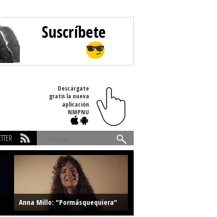
Descárgate
gratis la nueva
aplicación
NMPNU
TTER
Buscar
Anna Millo: "Pormásquequiera"
Farlise: "Marmelade"