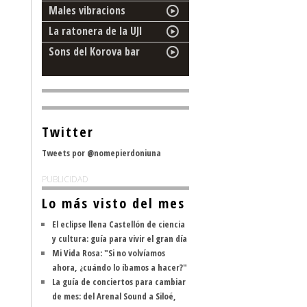
Males vibracions
La ratonera de la UJI
Sons del Korova bar
Twitter
Tweets por @nomepierdoniuna
PUBLICIDAD
Lo más visto del mes
El eclipse llena Castellón de ciencia
y cultura: guía para vivir el gran día
Mi Vida Rosa: "Si no volvíamos
ahora, ¿cuándo lo íbamos a hacer?"
La guía de conciertos para cambiar
de mes: del Arenal Sound a Siloé,