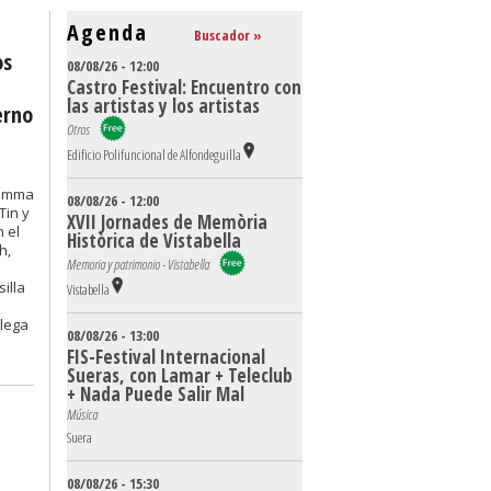
Agenda
Buscador »
os
08/08/26 - 12:00
Castro Festival: Encuentro con
las artistas y los artistas
erno
Otros
Edificio Polifuncional de Alfondeguilla
Mamma
08/08/26 - 12:00
Tin y
XVII Jornades de Memòria
 el
Històrica de Vistabella
h,
Memoria y patrimonio - Vistabella
illa
Vistabella
llega
08/08/26 - 13:00
FIS-Festival Internacional
Sueras, con Lamar + Teleclub
+ Nada Puede Salir Mal
Música
Suera
08/08/26 - 15:30