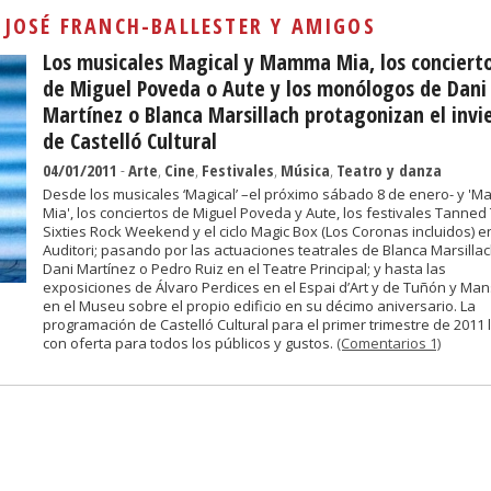
Sivan...
:
JOSÉ FRANCH-BALLESTER Y AMIGOS
Los musicales Magical y Mamma Mia, los conciert
de Miguel Poveda o Aute y los monólogos de Dani
Martínez o Blanca Marsillach protagonizan el invi
de Castelló Cultural
04/01/2011
-
Arte
,
Cine
,
Festivales
,
Música
,
Teatro y danza
Desde los musicales ‘Magical’ –el próximo sábado 8 de enero- y '
Mia', los conciertos de Miguel Poveda y Aute, los festivales Tanned 
Sixties Rock Weekend y el ciclo Magic Box (Los Coronas incluidos) en
Auditori; pasando por las actuaciones teatrales de Blanca Marsillac
Dani Martínez o Pedro Ruiz en el Teatre Principal; y hasta las
exposiciones de Álvaro Perdices en el Espai d’Art y de Tuñón y Mans
en el Museu sobre el propio edificio en su décimo aniversario. La
programación de Castelló Cultural para el primer trimestre de 2011 
con oferta para todos los públicos y gustos.
(Comentarios 1)