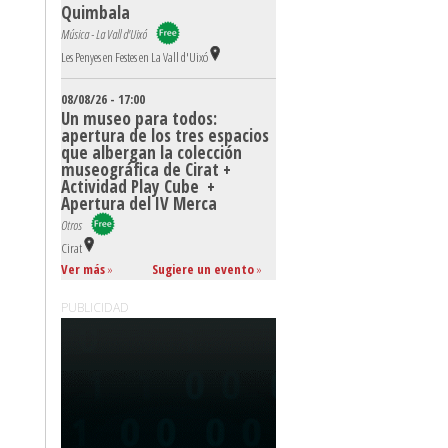
Quimbala
Música - La Vall d'Uixó
Les Penyes en Festes en La Vall d'Uixó
08/08/26 - 17:00
Un museo para todos:
apertura de los tres espacios
que albergan la colección
museográfica de Cirat +
Actividad Play Cube +
Apertura del IV Merca
Otros
Cirat
Ver más
»
Sugiere un evento
»
PUBLICIDAD