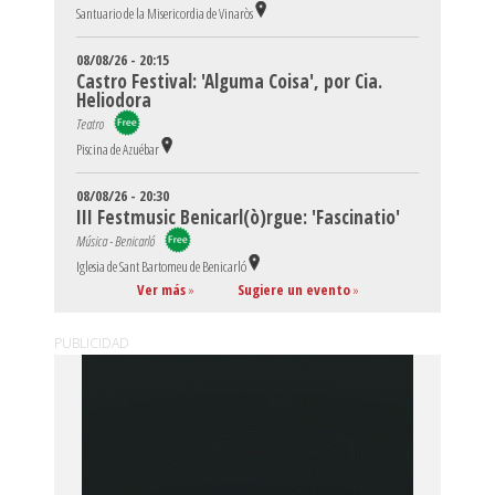
Santuario de la Misericordia de Vinaròs
08/08/26 - 20:15
Castro Festival: 'Alguma Coisa', por Cia.
Heliodora
Teatro
Piscina de Azuébar
08/08/26 - 20:30
III Festmusic Benicarl(ò)rgue: 'Fascinatio'
Música - Benicarló
Iglesia de Sant Bartomeu de Benicarló
Ver más
»
Sugiere un evento
»
PUBLICIDAD