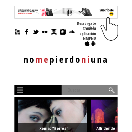
Descárgate
gratis la nueva
aplicación
NMPNU
no
me
pierdo
ni
una
Buscar
Xenia: "Berrea"
Allí donde la músi