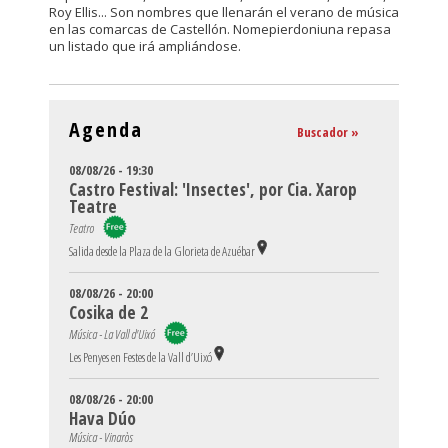
Roy Ellis... Son nombres que llenarán el verano de música
en las comarcas de Castellón. Nomepierdoniuna repasa
un listado que irá ampliándose.
Agenda
Buscador »
08/08/26 - 19:30
Castro Festival: 'Insectes', por Cia. Xarop
Teatre
Teatro
Salida desde la Plaza de la Glorieta de Azuébar
08/08/26 - 20:00
Cosika de 2
Música - La Vall d'Uixó
Les Penyes en Festes de la Vall d’Uixó
08/08/26 - 20:00
Hava Dúo
Música - Vinaròs