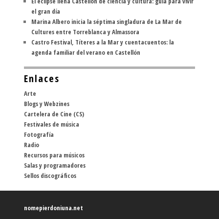
El eclipse llena Castellón de ciencia y cultura: guía para vivir
el gran día
Marina Albero inicia la séptima singladura de La Mar de
Cultures entre Torreblanca y Almassora
Castro Festival, Títeres a la Mar y cuentacuentos: la
agenda familiar del verano en Castellón
Enlaces
Arte
Blogs y Webzines
Cartelera de Cine (CS)
Festivales de música
Fotografía
Radio
Recursos para músicos
Salas y programadores
Sellos discográficos
nomepierdoniuna.net