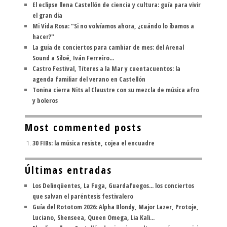
El eclipse llena Castellón de ciencia y cultura: guía para vivir
el gran día
Mi Vida Rosa: "Si no volvíamos ahora, ¿cuándo lo íbamos a
hacer?"
La guía de conciertos para cambiar de mes: del Arenal
Sound a Siloé, Iván Ferreiro...
Castro Festival, Títeres a la Mar y cuentacuentos: la
agenda familiar del verano en Castellón
Tonina cierra Nits al Claustre con su mezcla de música afro
y boleros
Most commented posts
30 FIBs: la música resiste, cojea el encuadre
Últimas entradas
Los Delinqüentes, La Fuga, Guardafuegos... los conciertos
que salvan el paréntesis festivalero
Guía del Rototom 2026: Alpha Blondy, Major Lazer, Protoje,
Luciano, Shenseea, Queen Omega, Lia Kali...