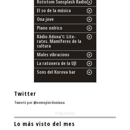
Rototom Sunsplash Radio
El so de la música
Ona jove
Plano onírico
Ràdio Adona't: Lite-
rates. Mamíferes de la
cultura
Males vibracions
La ratonera de la UJI
Sons del Korova bar
Twitter
Tweets por @nomepierdoniuna
PUBLICIDAD
Lo más visto del mes