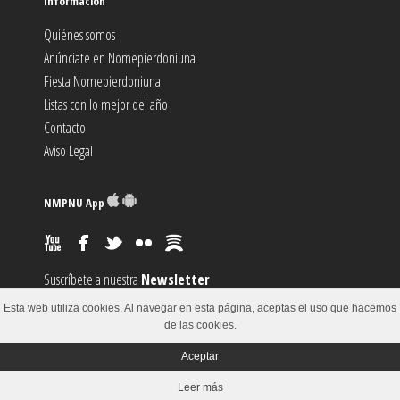
Información
Quiénes somos
Anúnciate en Nomepierdoniuna
Fiesta Nomepierdoniuna
Listas con lo mejor del año
Contacto
Aviso Legal
NMPNU App
Suscríbete a nuestra
Newsletter
Suscríbete al canal
RSS
Esta web utiliza cookies. Al navegar en esta página, aceptas el uso que hacemos
Sugiere un
Evento
de las cookies.
Aceptar
© 2002-2018
Leer más