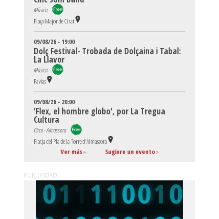
Música
Plaça Major de Cirat
09/08/26 - 19:00
Dolç Festival- Trobada de Dolçaina i Tabal:
La Llavor
Música
Pavías
09/08/26 - 20:00
'Flex, el hombre globo', por La Tregua
Cultura
Circo - Almassora
Platja del Pla de la Torre d'Almassora
Ver más
»
Sugiere un evento
»
PUBLICIDAD