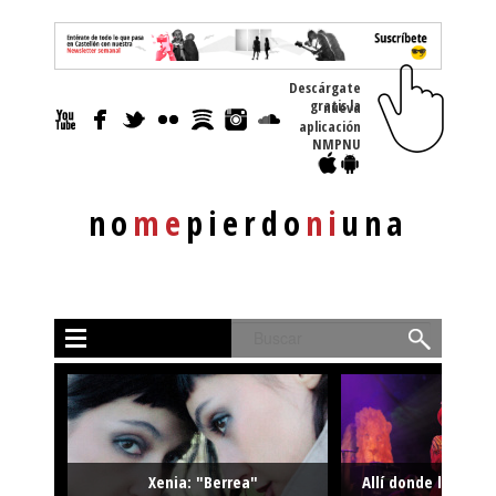
Descárgate
gratis la nueva
aplicación
NMPNU
no
me
pierdo
ni
una
Buscar
Xenia: "Berrea"
Allí donde la músi