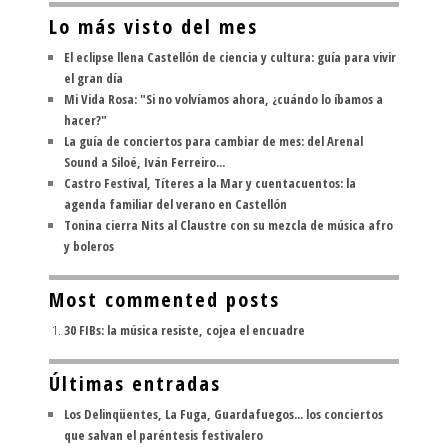
Lo más visto del mes
El eclipse llena Castellón de ciencia y cultura: guía para vivir
el gran día
Mi Vida Rosa: "Si no volvíamos ahora, ¿cuándo lo íbamos a
hacer?"
La guía de conciertos para cambiar de mes: del Arenal
Sound a Siloé, Iván Ferreiro...
Castro Festival, Títeres a la Mar y cuentacuentos: la
agenda familiar del verano en Castellón
Tonina cierra Nits al Claustre con su mezcla de música afro
y boleros
Most commented posts
30 FIBs: la música resiste, cojea el encuadre
Últimas entradas
Los Delinqüentes, La Fuga, Guardafuegos... los conciertos
que salvan el paréntesis festivalero