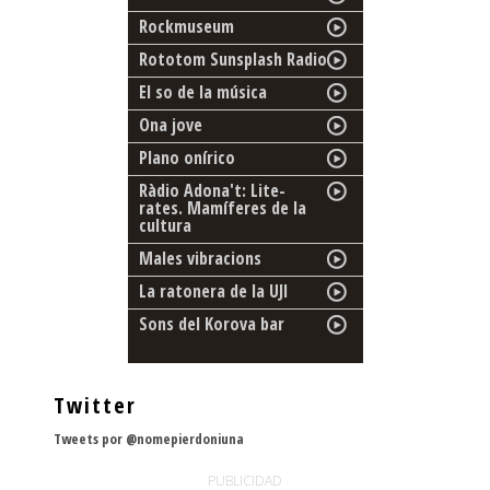
Rockmuseum
Rototom Sunsplash Radio
El so de la música
Ona jove
Plano onírico
Ràdio Adona't: Lite-
rates. Mamíferes de la
cultura
Males vibracions
La ratonera de la UJI
Sons del Korova bar
Twitter
Tweets por @nomepierdoniuna
PUBLICIDAD