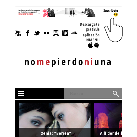
Descárgate
gratis la nueva
aplicación
NMPNU
no
me
pierdo
ni
una
Buscar
Xenia: "Berrea"
Allí donde la músi