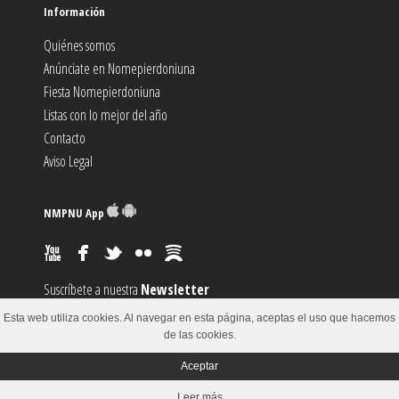
Información
Quiénes somos
Anúnciate en Nomepierdoniuna
Fiesta Nomepierdoniuna
Listas con lo mejor del año
Contacto
Aviso Legal
NMPNU App
Suscríbete a nuestra
Newsletter
Suscríbete al canal
RSS
Esta web utiliza cookies. Al navegar en esta página, aceptas el uso que hacemos
Sugiere un
Evento
de las cookies.
Aceptar
© 2002-2018
Leer más