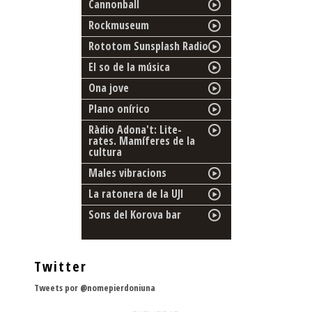
Cannonball
Rockmuseum
Rototom Sunsplash Radio
El so de la música
Ona jove
Plano onírico
Ràdio Adona't: Lite-
rates. Mamíferes de la
cultura
Males vibracions
La ratonera de la UJI
Sons del Korova bar
Twitter
Tweets por @nomepierdoniuna