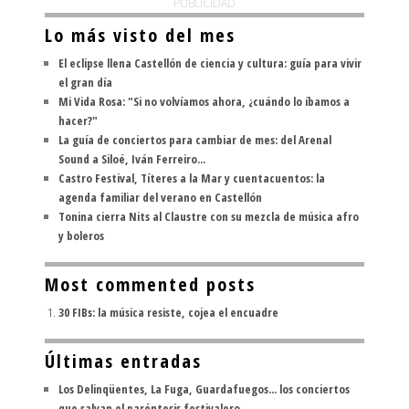
PUBLICIDAD
Lo más visto del mes
El eclipse llena Castellón de ciencia y cultura: guía para vivir
el gran día
Mi Vida Rosa: "Si no volvíamos ahora, ¿cuándo lo íbamos a
hacer?"
La guía de conciertos para cambiar de mes: del Arenal
Sound a Siloé, Iván Ferreiro...
Castro Festival, Títeres a la Mar y cuentacuentos: la
agenda familiar del verano en Castellón
Tonina cierra Nits al Claustre con su mezcla de música afro
y boleros
Most commented posts
30 FIBs: la música resiste, cojea el encuadre
Últimas entradas
Los Delinqüentes, La Fuga, Guardafuegos... los conciertos
que salvan el paréntesis festivalero