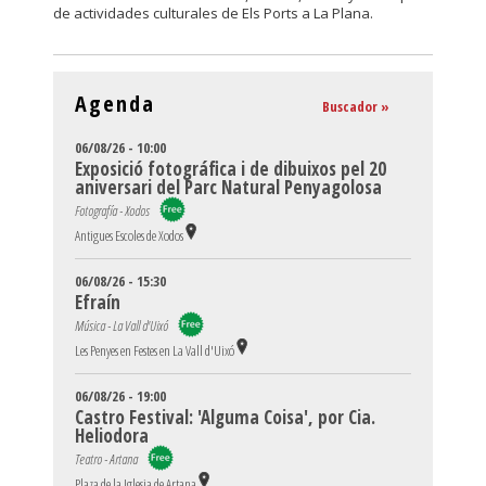
de actividades culturales de Els Ports a La Plana.
Agenda
Buscador »
06/08/26 - 10:00
Exposició fotográfica i de dibuixos pel 20
aniversari del Parc Natural Penyagolosa
Fotografía - Xodos
Antigues Escoles de Xodos
06/08/26 - 15:30
Efraín
Música - La Vall d'Uixó
Les Penyes en Festes en La Vall d'Uixó
06/08/26 - 19:00
Castro Festival: 'Alguma Coisa', por Cia.
Heliodora
Teatro - Artana
Plaza de la Iglesia de Artana