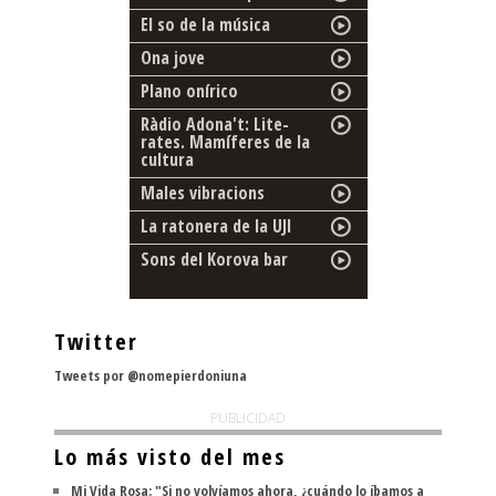
El so de la música
Ona jove
Plano onírico
Ràdio Adona't: Lite-
rates. Mamíferes de la
cultura
Males vibracions
La ratonera de la UJI
Sons del Korova bar
Twitter
Tweets por @nomepierdoniuna
PUBLICIDAD
Lo más visto del mes
Mi Vida Rosa: "Si no volvíamos ahora, ¿cuándo lo íbamos a