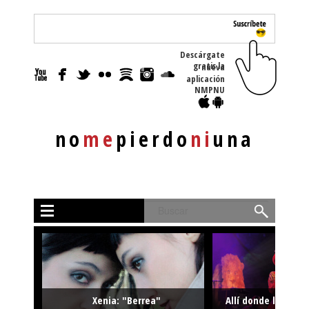
Descárgate
gratis la nueva
aplicación
NMPNU
no
me
pierdo
ni
una
Buscar
Xenia: "Berrea"
Allí donde la músi