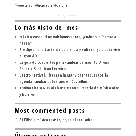
Tweets por @nomepierdoniuna
PUBLICIDAD
Lo más visto del mes
Mi Vida Rosa: "Si no volvíamos ahora, ¿cuándo lo íbamos a
hacer?"
El eclipse llena Castellón de ciencia y cultura: guía para vivir
el gran día
La guía de conciertos para cambiar de mes: del Arenal
Sound a Siloé, Iván Ferreiro...
Castro Festival, Títeres a la Mar y cuentacuentos: la
agenda familiar del verano en Castellón
Tonina cierra Nits al Claustre con su mezcla de música afro
y boleros
Most commented posts
30 FIBs: la música resiste, cojea el encuadre
Últimas entradas