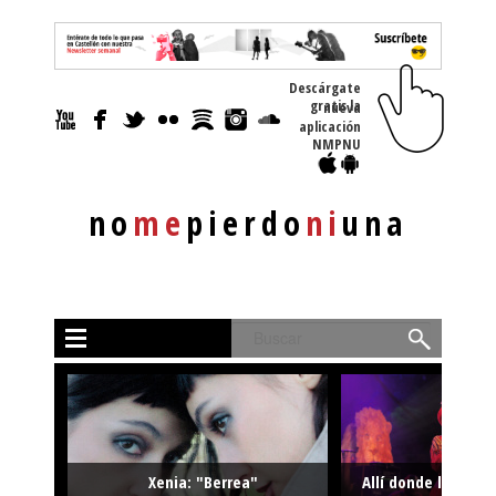
Descárgate
gratis la nueva
aplicación
NMPNU
no
me
pierdo
ni
una
Buscar
Xenia: "Berrea"
Allí donde la músi