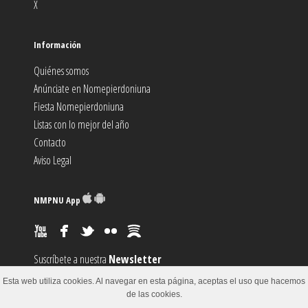
X
Información
Quiénes somos
Anúnciate en Nomepierdoniuna
Fiesta Nomepierdoniuna
Listas con lo mejor del año
Contacto
Aviso Legal
NMPNU App
Suscríbete a nuestra
Newsletter
Suscríbete al canal
RSS
Esta web utiliza cookies. Al navegar en esta página, aceptas el uso que hacemos
Sugiere un
Evento
de las cookies.