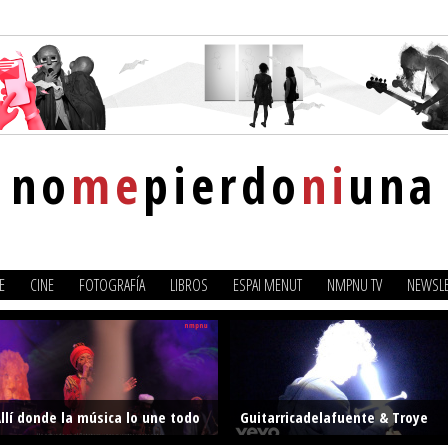
no
me
pierdo
ni
una
E
CINE
FOTOGRAFÍA
LIBROS
ESPAI MENUT
NMPNU TV
NEWSLE
llí donde la música lo une todo
Guitarricadelafuente & Troye