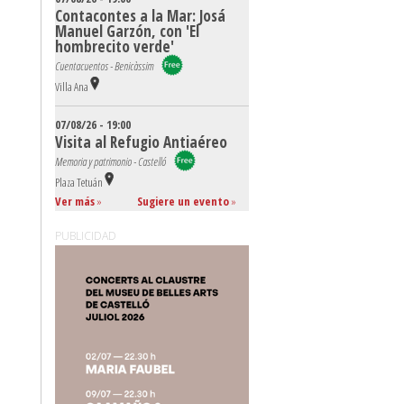
Contacontes a la Mar: Josá
Manuel Garzón, con 'El
hombrecito verde'
Cuentacuentos - Benicàssim
Villa Ana
07/08/26 - 19:00
Visita al Refugio Antiaéreo
Memoria y patrimonio - Castelló
Plaza Tetuán
Ver más
»
Sugiere un evento
»
PUBLICIDAD