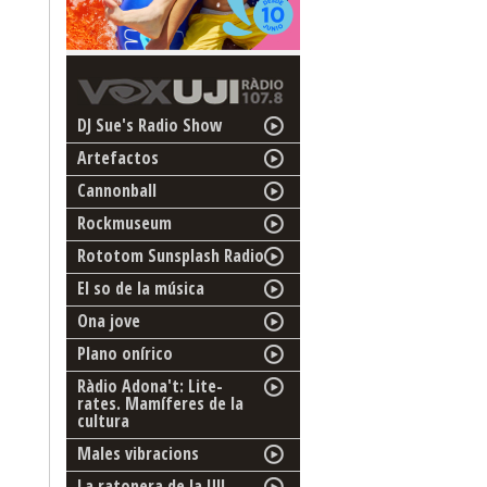
DJ Sue's Radio Show
Artefactos
Cannonball
Rockmuseum
Rototom Sunsplash Radio
El so de la música
Ona jove
Plano onírico
Ràdio Adona't: Lite-
rates. Mamíferes de la
cultura
Males vibracions
La ratonera de la UJI