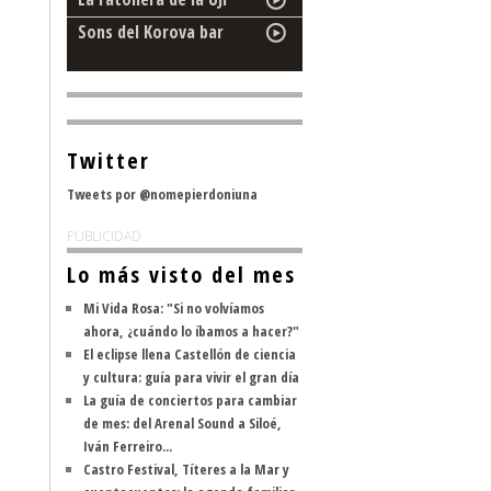
Sons del Korova bar
Twitter
Tweets por @nomepierdoniuna
PUBLICIDAD
Lo más visto del mes
Mi Vida Rosa: "Si no volvíamos
ahora, ¿cuándo lo íbamos a hacer?"
El eclipse llena Castellón de ciencia
y cultura: guía para vivir el gran día
La guía de conciertos para cambiar
de mes: del Arenal Sound a Siloé,
Iván Ferreiro...
Castro Festival, Títeres a la Mar y