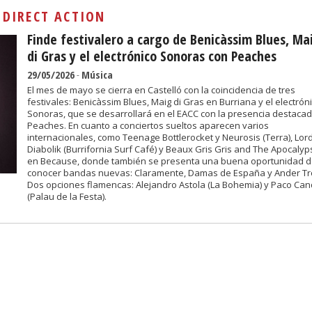
Sivan...
:
DIRECT ACTION
Finde festivalero a cargo de Benicàssim Blues, Ma
di Gras y el electrónico Sonoras con Peaches
29/05/2026
-
Música
El mes de mayo se cierra en Castelló con la coincidencia de tres
festivales: Benicàssim Blues, Maig di Gras en Burriana y el electrón
Sonoras, que se desarrollará en el EACC con la presencia destaca
Peaches. En cuanto a conciertos sueltos aparecen varios
internacionales, como Teenage Bottlerocket y Neurosis (Terra), Lor
Diabolik (Burrifornia Surf Café) y Beaux Gris Gris and The Apocalyp
en Because, donde también se presenta una buena oportunidad 
conocer bandas nuevas: Claramente, Damas de España y Ander Tr
Dos opciones flamencas: Alejandro Astola (La Bohemia) y Paco Can
(Palau de la Festa).