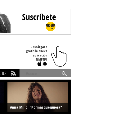
Descárgate
gratis la nueva
aplicación
NMPNU
TTER
Buscar
Anna Millo: "Pormásquequiera"
Farlise: "Marmelade"