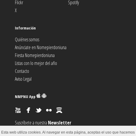
Flickr
Spotify
X
Información
Quiénes somos
Anúnciate en Nomepierdoniuna
Fiesta Nomepierdoniuna
Listas con lo mejor del año
Contacto
Aviso Legal
NMPNU App
Suscríbete a nuestra
Newsletter
Suscríbete al canal
RSS
Esta web utiliza cookies. Al navegar en esta página, aceptas el uso que hacemos