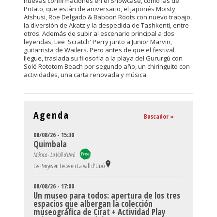
nuevas confirmaciones en el Showcase, como las de
Potato, que están de aniversario, el japonés Moisty
Atshusi, Roe Delgado & Baboon Roots con nuevo trabajo,
la diversión de Akatz y la despedida de Tashkenti, entre
otros. Además de subir al escenario principal a dos
leyendas, Lee 'Scratch' Perry junto a Junior Marvin,
guitarrista de Wailers. Pero antes de que el festival
llegue, traslada su filosofía a la playa del Gururgú con
Solé Rototom Beach por segundo año, un chiringuito con
actividades, una carta renovada y música.
Agenda
Buscador »
08/08/26 - 15:30
Quimbala
Música - La Vall d'Uixó
Les Penyes en Festes en La Vall d'Uixó
08/08/26 - 17:00
Un museo para todos: apertura de los tres
espacios que albergan la colección
museográfica de Cirat + Actividad Play