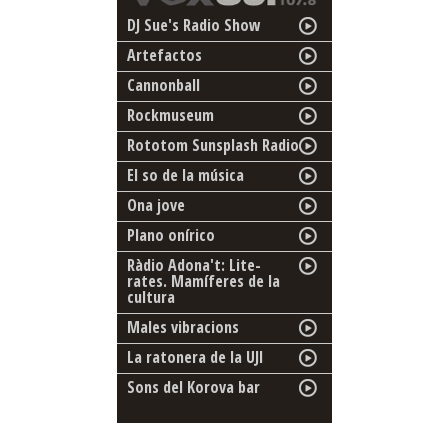
DJ Sue's Radio Show
Artefactos
Cannonball
Rockmuseum
Rototom Sunsplash Radio
El so de la música
Ona jove
Plano onírico
Ràdio Adona't: Lite-
rates. Mamíferes de la
cultura
Males vibracions
La ratonera de la UJI
Sons del Korova bar