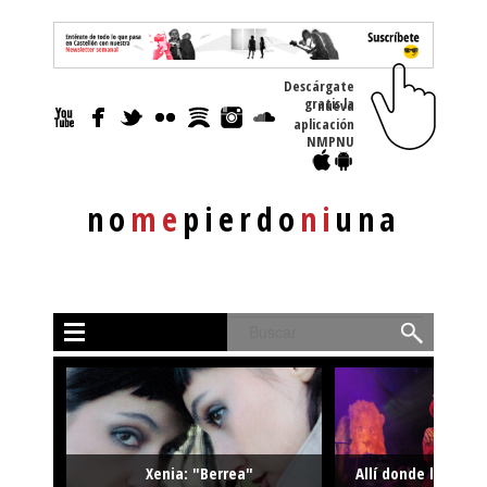
Descárgate
gratis la nueva
aplicación
NMPNU
no
me
pierdo
ni
una
Buscar
Xenia: "Berrea"
Allí donde la músi