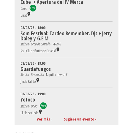
Cube + Apertura del IV Merca
Otros
Cirat
08/08/26 - 18:00
Som Festival: Tardeo Remember. Djs + Jerry
Daley y G.E.M.
Música - Grau de Castelló -
14-99 €
Real Club Náutico de Castelló
08/08/26 - 19:00
Guardafuegos
Música - Benicàssim -
Taquilla Inversa €
Jinete Pálido
08/08/26 - 19:00
Yotoco
Música - Onda
El Pla de Onda
Ver más
»
Sugiere un evento
»