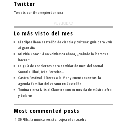
Twitter
Tweets por @nomepierdoniuna
PUBLICIDAD
Lo más visto del mes
El eclipse llena Castellón de ciencia y cultura: guía para vivir
el gran día
Mi Vida Rosa: "Si no volvíamos ahora, ¿cuándo lo íbamos a
hacer?"
La guía de conciertos para cambiar de mes: del Arenal
Sound a Siloé, Iván Ferreiro...
Castro Festival, Títeres a la Mar y cuentacuentos: la
agenda familiar del verano en Castellón
Tonina cierra Nits al Claustre con su mezcla de música afro
y boleros
Most commented posts
30 FIBs: la música resiste, cojea el encuadre