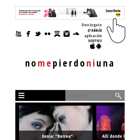
Descárgate
gratis la nueva
aplicación
NMPNU
no
me
pierdo
ni
una
Buscar
Xenia: "Berrea"
Allí donde la músi