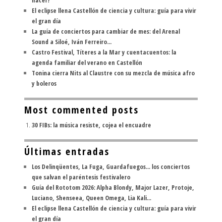
hacer?"
El eclipse llena Castellón de ciencia y cultura: guía para vivir
el gran día
La guía de conciertos para cambiar de mes: del Arenal
Sound a Siloé, Iván Ferreiro...
Castro Festival, Títeres a la Mar y cuentacuentos: la
agenda familiar del verano en Castellón
Tonina cierra Nits al Claustre con su mezcla de música afro
y boleros
Most commented posts
30 FIBs: la música resiste, cojea el encuadre
Últimas entradas
Los Delinqüentes, La Fuga, Guardafuegos... los conciertos
que salvan el paréntesis festivalero
Guía del Rototom 2026: Alpha Blondy, Major Lazer, Protoje,
Luciano, Shenseea, Queen Omega, Lia Kali...
El eclipse llena Castellón de ciencia y cultura: guía para vivir
el gran día