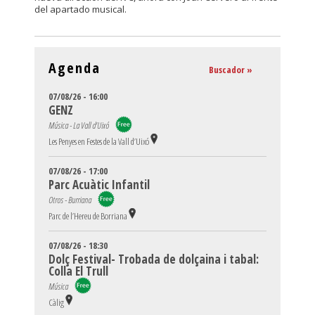
del apartado musical.
Agenda
Buscador »
07/08/26 - 16:00
GENZ
Música - La Vall d'Uixó
Les Penyes en Festes de la Vall d’Uixó
07/08/26 - 17:00
Parc Acuàtic Infantil
Otros - Burriana
Parc de l’Hereu de Borriana
07/08/26 - 18:30
Dolç Festival- Trobada de dolçaina i tabal:
Colla El Trull
Música
Càlig