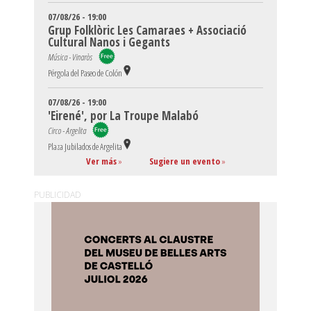
07/08/26 - 19:00
Grup Folklòric Les Camaraes + Associació
Cultural Nanos i Gegants
Música - Vinaròs
Pérgola del Paseo de Colón
07/08/26 - 19:00
'Eirené', por La Troupe Malabó
Circo - Argelita
Plaza Jubilados de Argelita
Ver más
»
Sugiere un evento
»
PUBLICIDAD