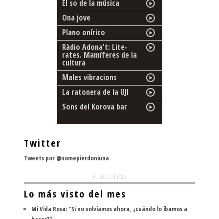
El so de la música
Ona jove
Plano onírico
Ràdio Adona't: Lite-
rates. Mamíferes de la
cultura
Males vibracions
La ratonera de la UJI
Sons del Korova bar
Twitter
Tweets por @nomepierdoniuna
PUBLICIDAD
Lo más visto del mes
Mi Vida Rosa: "Si no volvíamos ahora, ¿cuándo lo íbamos a