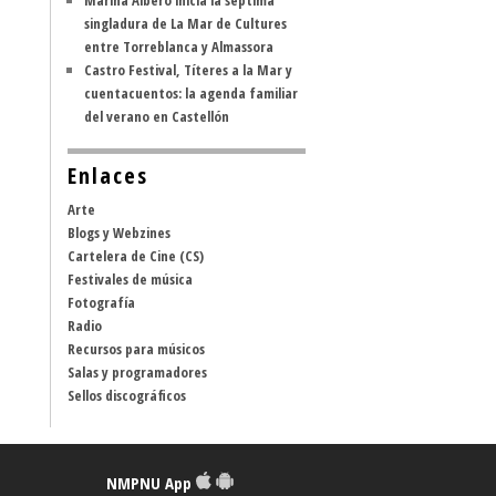
Marina Albero inicia la séptima
singladura de La Mar de Cultures
entre Torreblanca y Almassora
Castro Festival, Títeres a la Mar y
cuentacuentos: la agenda familiar
del verano en Castellón
Enlaces
Arte
Blogs y Webzines
Cartelera de Cine (CS)
Festivales de música
Fotografía
Radio
Recursos para músicos
Salas y programadores
Sellos discográficos
NMPNU App