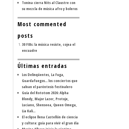
Tonina cierra Nits al Claustre con
su mezcla de música afro y boleros
Most commented
posts
30 FIBs: la música resiste, cojea el
encuadre
Últimas entradas
Los Delinqüentes, La Fuga,
Guardafuegos... los conciertos que
salvan el paréntesis festivalero
Guía del Rototom 2026: Alpha
Blondy, Major Lazer, Protoje,
Luciano, Shenseea, Queen Omega,
Lia Kali...
El eclipse llena Castellón de ciencia
y cultura: guía para vivir el gran día