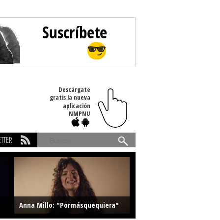
Descárgate
gratis la nueva
aplicación
NMPNU
TTER
Buscar
Anna Millo: "Pormásquequiera"
Farlise: "Marmelade"