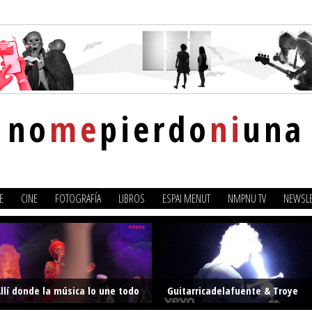
no
me
pierdo
ni
una
E
CINE
FOTOGRAFÍA
LIBROS
ESPAI MENUT
NMPNU TV
NEWSLE
llí donde la música lo une todo
Guitarricadelafuente & Troye