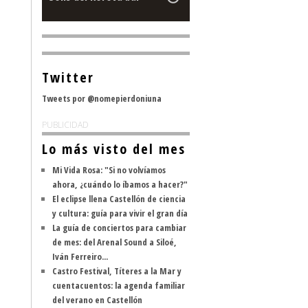
Twitter
Tweets por @nomepierdoniuna
PUBLICIDAD
Lo más visto del mes
Mi Vida Rosa: "Si no volvíamos
ahora, ¿cuándo lo íbamos a hacer?"
El eclipse llena Castellón de ciencia
y cultura: guía para vivir el gran día
La guía de conciertos para cambiar
de mes: del Arenal Sound a Siloé,
Iván Ferreiro...
Castro Festival, Títeres a la Mar y
cuentacuentos: la agenda familiar
del verano en Castellón