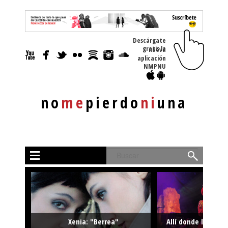
Descárgate
gratis la nueva
aplicación
NMPNU
no
me
pierdo
ni
una
Buscar
Xenia: "Berrea"
Allí donde la músi