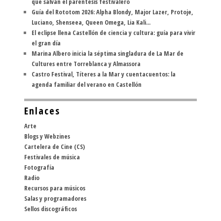
que salvan el paréntesis festivalero
Guía del Rototom 2026: Alpha Blondy, Major Lazer, Protoje,
Luciano, Shenseea, Queen Omega, Lia Kali...
El eclipse llena Castellón de ciencia y cultura: guía para vivir
el gran día
Marina Albero inicia la séptima singladura de La Mar de
Cultures entre Torreblanca y Almassora
Castro Festival, Títeres a la Mar y cuentacuentos: la
agenda familiar del verano en Castellón
Enlaces
Arte
Blogs y Webzines
Cartelera de Cine (CS)
Festivales de música
Fotografía
Radio
Recursos para músicos
Salas y programadores
Sellos discográficos