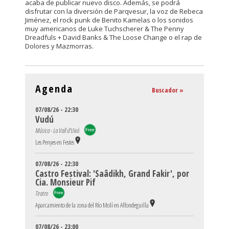
acaba de publicar nuevo disco. Además, se podrá
disfrutar con la diversión de Parqvesur, la voz de Rebeca
Jiménez, el rock punk de Benito Kamelas o los sonidos
muy americanos de Luke Tuchscherer & The Penny
Dreadfuls + David Banks & The Loose Change o el rap de
Dolores y Mazmorras.
Agenda
Buscador »
07/08/26 - 22:30
Vudú
Música - La Vall d'Uixó
Les Penyes en Festes
07/08/26 - 22:30
Castro Festival: 'Saâdikh, Grand Fakir', por
Cia. Monsieur Pif
Teatro
Aparcamiento de la zona del Río Molí en Alfondeguilla
07/08/26 - 23:00