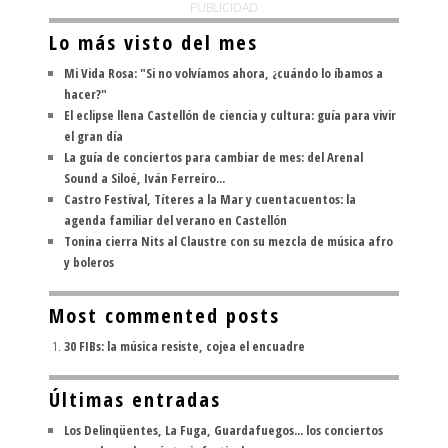
PUBLICIDAD
Lo más visto del mes
Mi Vida Rosa: "Si no volvíamos ahora, ¿cuándo lo íbamos a
hacer?"
El eclipse llena Castellón de ciencia y cultura: guía para vivir
el gran día
La guía de conciertos para cambiar de mes: del Arenal
Sound a Siloé, Iván Ferreiro...
Castro Festival, Títeres a la Mar y cuentacuentos: la
agenda familiar del verano en Castellón
Tonina cierra Nits al Claustre con su mezcla de música afro
y boleros
Most commented posts
30 FIBs: la música resiste, cojea el encuadre
Últimas entradas
Los Delinqüentes, La Fuga, Guardafuegos... los conciertos