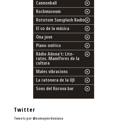
Cannonball
Rockmuseum
Rototom Sunsplash Radio
El so de la música
Ona jove
Plano onírico
Ràdio Adona't: Lite-
rates. Mamíferes de la
cultura
Males vibracions
La ratonera de la UJI
Sons del Korova bar
Twitter
Tweets por @nomepierdoniuna