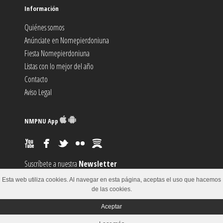
Información
Quiénes somos
Anúnciate en Nomepierdoniuna
Fiesta Nomepierdoniuna
Listas con lo mejor del año
Contacto
Aviso Legal
NMPNU App
Suscríbete a nuestra
Newsletter
Suscríbete al canal
RSS
Esta web utiliza cookies. Al navegar en esta página, aceptas el uso que hacemos
Sugiere un
Evento
de las cookies.
Aceptar
© 2002-2018