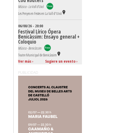
Cod Routers
Música - La Vall d'Uixó
Les Penyes en Festes en La Vall d'Uixó
06/08/26 - 20:00
Festival Lírico Ópera
Benicàssim: Ensayo general +
Coloquio
Música - Benicàssim
Teatre Municipal de Benicàssim
Ver más
»
Sugiere un evento
»
PUBLICIDAD