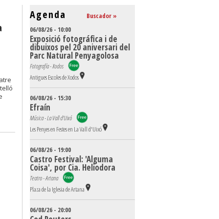
Agenda
Buscador »
a
06/08/26 - 10:00
Exposició fotográfica i de
dibuixos pel 20 aniversari del
Parc Natural Penyagolosa
Fotografía - Xodos
Antigues Escoles de Xodos
atre
telló
e
06/08/26 - 15:30
Efraín
Música - La Vall d'Uixó
Les Penyes en Festes en La Vall d'Uixó
06/08/26 - 19:00
Castro Festival: 'Alguma
Coisa', por Cia. Heliodora
Teatro - Artana
Plaza de la Iglesia de Artana
06/08/26 - 20:00