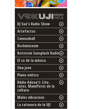
DJ Sue's Radio Show
Artefactos
Cannonball
Rockmuseum
Rototom Sunsplash Radio
El so de la música
Ona jove
Plano onírico
Ràdio Adona't: Lite-
rates. Mamíferes de la
cultura
Males vibracions
La ratonera de la UJI