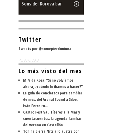
Sons del Korova bar
Twitter
Tweets por @nomepierdoniuna
PUBLICIDAD
Lo más visto del mes
Mi Vida Rosa: "Si no volvíamos
ahora, ¿cuándo lo íbamos a hacer?"
La guía de conciertos para cambiar
de mes: del Arenal Sound a Siloé,
Iván Ferreiro...
Castro Festival, Títeres a la Mar y
cuentacuentos: la agenda familiar
del verano en Castellón
Tonina cierra Nits al Claustre con