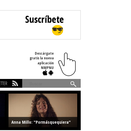
Descárgate
gratis la nueva
aplicación
NMPNU
TTER
Buscar
Anna Millo: "Pormásquequiera"
Farlise: "Marmelade"