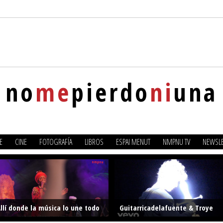
no
me
pierdo
ni
una
E
CINE
FOTOGRAFÍA
LIBROS
ESPAI MENUT
NMPNU TV
NEWSLE
llí donde la música lo une todo
Guitarricadelafuente & Troye