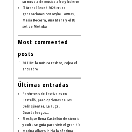
su mezcla de música afro y boleros
El Arenal Sound 2026 cruza
generaciones con Myke Towers,
María Becerra, Ana Mena y el DJ
set de Metrika
Most commented
posts
30 FIBs: la música resiste, cojea el
encuadre
Últimas entradas
Paréntesis de festivales en
Castelló, pero opciones de Los
Delinqüentes, La Fuga,
Guardafuegos...
El eclipse llena Castellón de ciencia
y cultura: guía para vivir el gran día
Marina Albero inicia la séptima