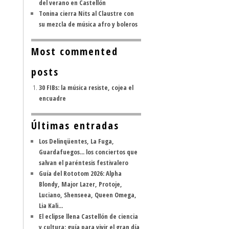
del verano en Castellón
Tonina cierra Nits al Claustre con
su mezcla de música afro y boleros
Most commented
posts
30 FIBs: la música resiste, cojea el
encuadre
Últimas entradas
Los Delinqüentes, La Fuga,
Guardafuegos... los conciertos que
salvan el paréntesis festivalero
Guía del Rototom 2026: Alpha
Blondy, Major Lazer, Protoje,
Luciano, Shenseea, Queen Omega,
Lia Kali...
El eclipse llena Castellón de ciencia
y cultura: guía para vivir el gran día