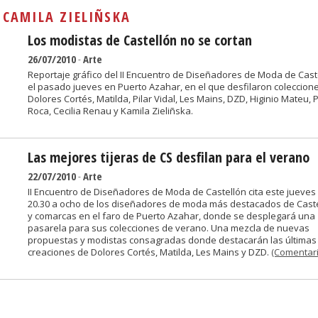
Sivan...
:
CAMILA ZIELIÑSKA
Los modistas de Castellón no se cortan
26/07/2010
-
Arte
Reportaje gráfico del II Encuentro de Diseñadores de Moda de Cast
el pasado jueves en Puerto Azahar, en el que desfilaron coleccion
Dolores Cortés, Matilda, Pilar Vidal, Les Mains, DZD, Higinio Mateu, 
Roca, Cecilia Renau y Kamila Zieliñska.
Las mejores tijeras de CS desfilan para el verano
22/07/2010
-
Arte
II Encuentro de Diseñadores de Moda de Castellón cita este jueves 
20.30 a ocho de los diseñadores de moda más destacados de Cast
y comarcas en el faro de Puerto Azahar, donde se desplegará una
pasarela para sus colecciones de verano. Una mezcla de nuevas
propuestas y modistas consagradas donde destacarán las últimas
creaciones de Dolores Cortés, Matilda, Les Mains y DZD.
(Comentari