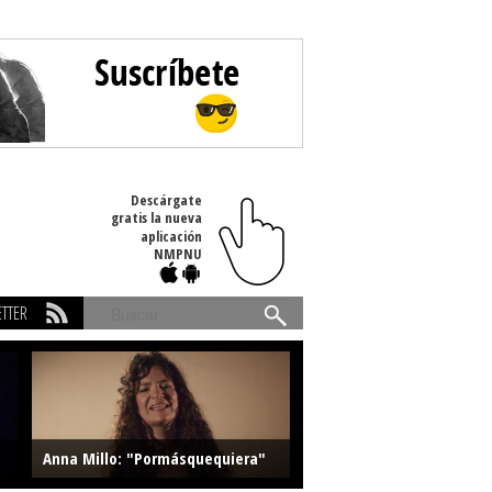
Descárgate
gratis la nueva
aplicación
NMPNU
TTER
Buscar
Anna Millo: "Pormásquequiera"
Farlise: "Marmelade"