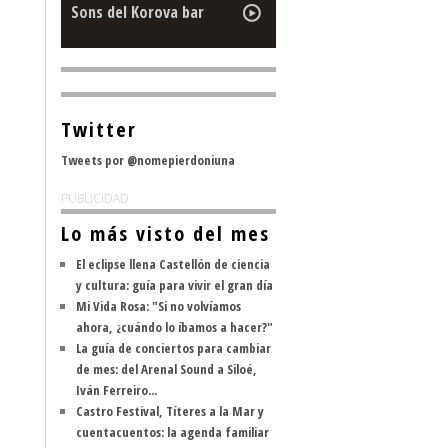
Sons del Korova bar
Twitter
Tweets por @nomepierdoniuna
PUBLICIDAD
Lo más visto del mes
El eclipse llena Castellón de ciencia
y cultura: guía para vivir el gran día
Mi Vida Rosa: "Si no volvíamos
ahora, ¿cuándo lo íbamos a hacer?"
La guía de conciertos para cambiar
de mes: del Arenal Sound a Siloé,
Iván Ferreiro...
Castro Festival, Títeres a la Mar y
cuentacuentos: la agenda familiar