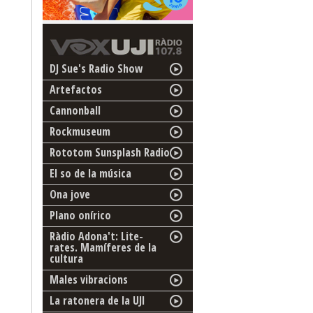
DJ Sue's Radio Show
Artefactos
Cannonball
Rockmuseum
Rototom Sunsplash Radio
El so de la música
Ona jove
Plano onírico
Ràdio Adona't: Lite-
rates. Mamíferes de la
cultura
Males vibracions
La ratonera de la UJI