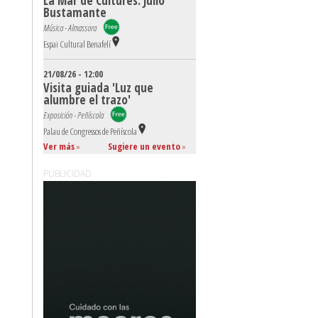
La Mar de Cultures: Julio
Bustamante
Música - Almassora
Espai Cultural Benafelí
21/08/26 - 12:00
Visita guiada 'Luz que
alumbre el trazo'
Exposición - Peñíscola
Palau de Congressos de Peñíscola
Ver más
»
Sugiere un evento
»
PUBLICIDAD