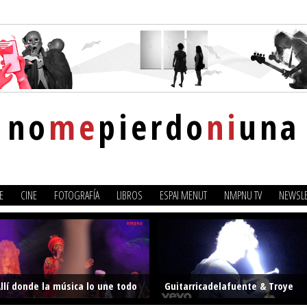
no
me
pierdo
ni
una
E
CINE
FOTOGRAFÍA
LIBROS
ESPAI MENUT
NMPNU TV
NEWSLE
llí donde la música lo une todo
Guitarricadelafuente & Troye