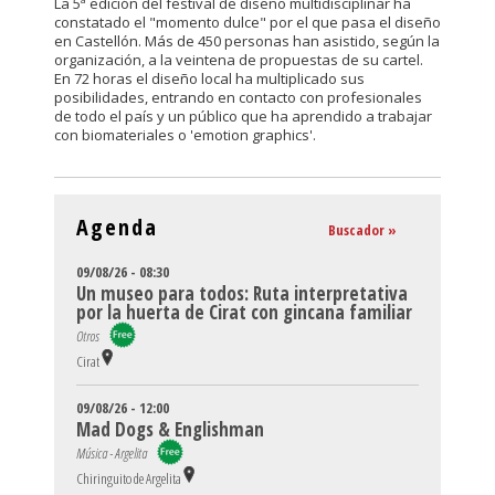
La 5ª edición del festival de diseño multidisciplinar ha
constatado el "momento dulce" por el que pasa el diseño
en Castellón. Más de 450 personas han asistido, según la
organización, a la veintena de propuestas de su cartel.
En 72 horas el diseño local ha multiplicado sus
posibilidades, entrando en contacto con profesionales
de todo el país y un público que ha aprendido a trabajar
con biomateriales o 'emotion graphics'.
Agenda
Buscador »
09/08/26 - 08:30
Un museo para todos: Ruta interpretativa
por la huerta de Cirat con gincana familiar
Otros
Cirat
09/08/26 - 12:00
Mad Dogs & Englishman
Música - Argelita
Chiringuito de Argelita