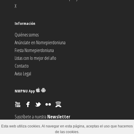
X
Información
Quiénes somos
Anúnciate en Nomepierdoniuna
Fiesta Nomepierdoniuna
Listas con lo mejor del año
Contacto
Aviso Legal
NMPNU App
Suscríbete a nuestra
Newsletter
Suscríbete al canal
RSS
Esta web utiliza cookies. Al navegar en esta página, aceptas el uso que hacemos
Sugiere un
Evento
de las cookies.