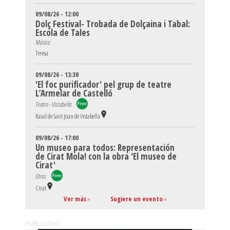
09/08/26 - 12:00
Dolç Festival- Trobada de Dolçaina i Tabal:
Escola de Tales
Música
Teresa
09/08/26 - 13:30
'El foc purificador' pel grup de teatre
L’Armelar de Castelló
Teatro - Vistabella
Raval de Sant Joan de Vistabella
09/08/26 - 17:00
Un museo para todos: Representación
de Cirat Mola! con la obra 'El museo de
Cirat'
Otros
Cirat
Ver más
»
Sugiere un evento
»
PUBLICIDAD