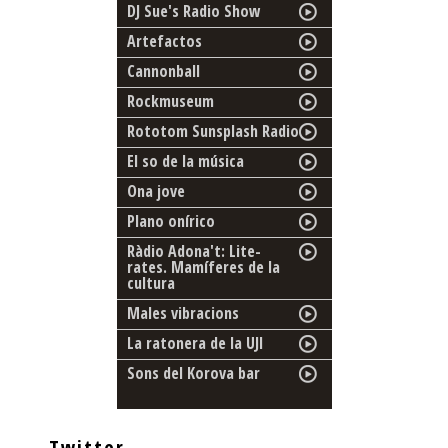
DJ Sue's Radio Show
Artefactos
Cannonball
Rockmuseum
Rototom Sunsplash Radio
El so de la música
Ona jove
Plano onírico
Ràdio Adona't: Lite-
rates. Mamíferes de la
cultura
Males vibracions
La ratonera de la UJI
Sons del Korova bar
Twitter