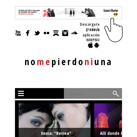
Descárgate
gratis la nueva
aplicación
NMPNU
no
me
pierdo
ni
una
Buscar
Xenia: "Berrea"
Allí donde la músi