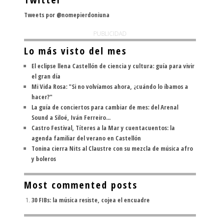
Tweets por @nomepierdoniuna
PUBLICIDAD
Lo más visto del mes
El eclipse llena Castellón de ciencia y cultura: guía para vivir
el gran día
Mi Vida Rosa: "Si no volvíamos ahora, ¿cuándo lo íbamos a
hacer?"
La guía de conciertos para cambiar de mes: del Arenal
Sound a Siloé, Iván Ferreiro...
Castro Festival, Títeres a la Mar y cuentacuentos: la
agenda familiar del verano en Castellón
Tonina cierra Nits al Claustre con su mezcla de música afro
y boleros
Most commented posts
30 FIBs: la música resiste, cojea el encuadre