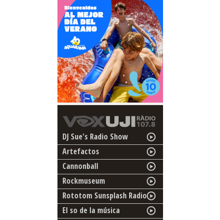
DJ Sue's Radio Show
Artefactos
Cannonball
Rockmuseum
Rototom Sunsplash Radio
El so de la música