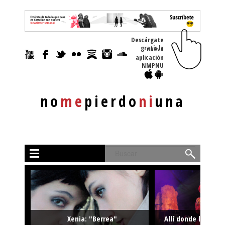
Descárgate
gratis la nueva
aplicación
NMPNU
no
me
pierdo
ni
una
Buscar
Xenia: "Berrea"
Allí donde la músi