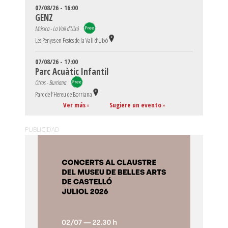
07/08/26 - 16:00
GENZ
Música - La Vall d'Uixó
Les Penyes en Festes de la Vall d’Uixó
07/08/26 - 17:00
Parc Acuàtic Infantil
Otros - Burriana
Parc de l’Hereu de Borriana
Ver más
»
Sugiere un evento
»
PUBLICIDAD