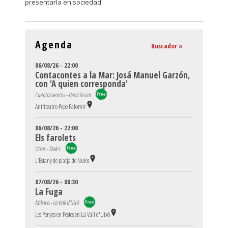
presentarla en sociedad.
Agenda
Buscador »
06/08/26 - 22:00
Contacontes a la Mar: Josá Manuel Garzón,
con 'A quien corresponda'
Cuentacuentos - Benicàssim
Antfiteatro Pepe Falomir
06/08/26 - 22:00
Els farolets
Otros - Nules
L’Estany de platja de Nules
07/08/26 - 00:30
La Fuga
Música - La Vall d'Uixó
Les Penyes en Festes en La Vall d'Uixó