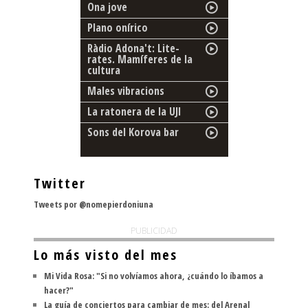
Ona jove
Plano onírico
Ràdio Adona't: Lite-
rates. Mamíferes de la
cultura
Males vibracions
La ratonera de la UJI
Sons del Korova bar
Twitter
Tweets por @nomepierdoniuna
PUBLICIDAD
Lo más visto del mes
Mi Vida Rosa: "Si no volvíamos ahora, ¿cuándo lo íbamos a
hacer?"
La guía de conciertos para cambiar de mes: del Arenal