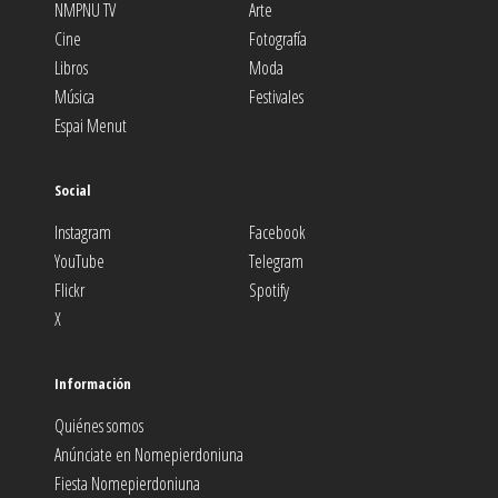
NMPNU TV
Arte
Cine
Fotografía
Libros
Moda
Música
Festivales
Espai Menut
Social
Instagram
Facebook
YouTube
Telegram
Flickr
Spotify
X
Información
Quiénes somos
Anúnciate en Nomepierdoniuna
Fiesta Nomepierdoniuna