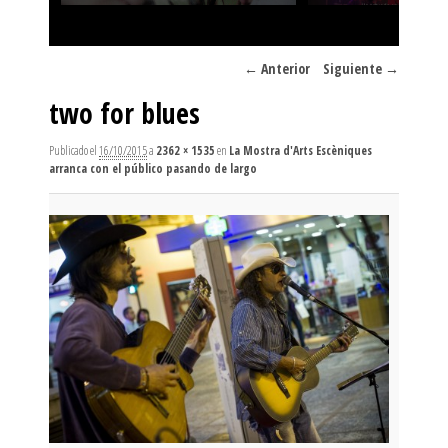
Navegador de imágenes
← Anterior
Siguiente →
two for blues
Publicado el
16/10/2015
a
2362 × 1535
en
La Mostra d'Arts Escèniques
arranca con el público pasando de largo