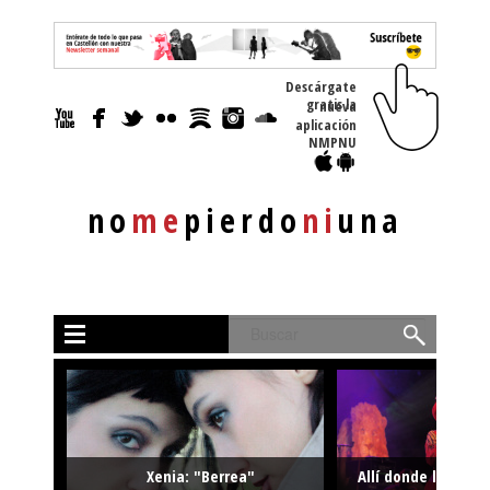
Descárgate
gratis la nueva
aplicación
NMPNU
no
me
pierdo
ni
una
Buscar
Xenia: "Berrea"
Allí donde la músi