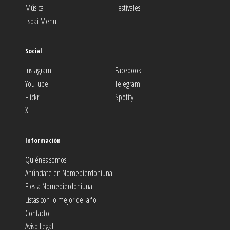
Música
Festivales
Espai Menut
Social
Instagram
Facebook
YouTube
Telegram
Flickr
Spotify
X
Información
Quiénes somos
Anúnciate en Nomepierdoniuna
Fiesta Nomepierdoniuna
Listas con lo mejor del año
Contacto
Aviso Legal