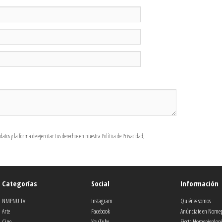
atos y la forma de ejercitar tus derechos en nuestra
Política de Privacidad
,
Categorías
Social
Información
NMPNU TV
Instagram
Quiénes somos
Arte
Facebook
Anúnciate en Nome
Cine
YouTube
Fiesta Nomepierdon