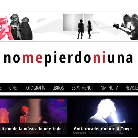
no
me
pierdo
ni
una
E
CINE
FOTOGRAFÍA
LIBROS
ESPAI MENUT
NMPNU TV
NEWSLE
llí donde la música lo une todo
Guitarricadelafuente & Troye