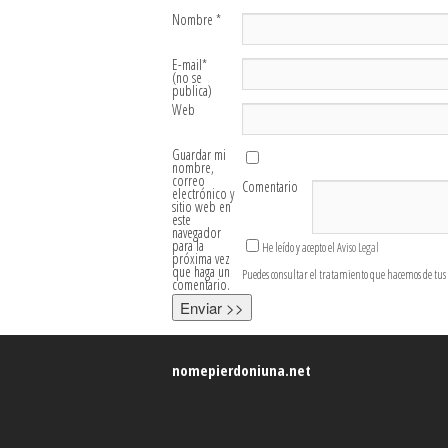
Nombre
*
E-mail
*
(no se
publica)
Web
Guardar mi
nombre,
correo
Comentario
electrónico y
sitio web en
este
navegador
para la
He leído y acepto el
Aviso Legal
próxima vez
que haga un
Puedes consultar el tratamiento que hacemos de tus d
comentario.
nomepierdoniuna.net