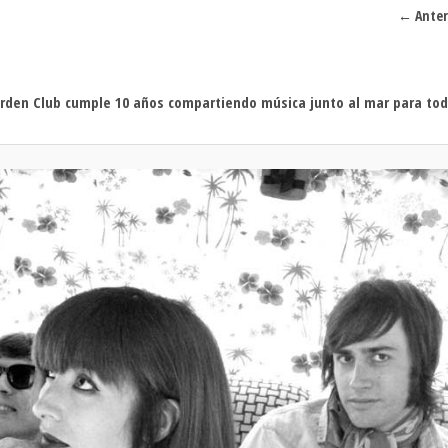
Sivan...
Navega
← Anter
im
Garden Club cumple 10 años compartiendo música junto al mar para to