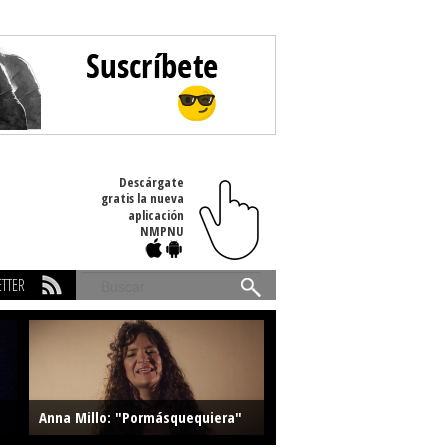
Descárgate
gratis la nueva
aplicación
NMPNU
TTER
Buscar
Anna Millo: "Pormásquequiera"
Farlise: "Marmelade"