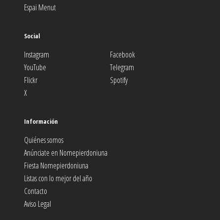
Espai Menut
Social
Instagram
Facebook
YouTube
Telegram
Flickr
Spotify
X
Información
Quiénes somos
Anúnciate en Nomepierdoniuna
Fiesta Nomepierdoniuna
Listas con lo mejor del año
Contacto
Aviso Legal