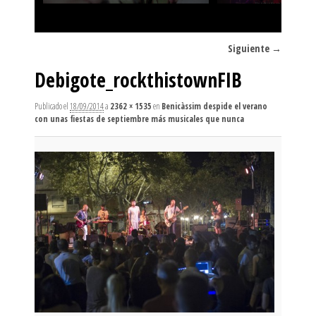
Navegador de imágenes
Siguiente →
Debigote_rockthistownFIB
Publicado el
18/09/2014
a
2362 × 1535
en
Benicàssim despide el verano
con unas fiestas de septiembre más musicales que nunca