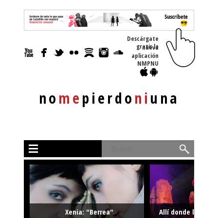
Descárgate
gratis la nueva
aplicación
NMPNU
no
me
pierdo
ni
una
Buscar
Xenia: "Berrea"
Allí donde la músi