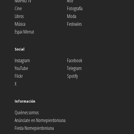
NMPNU TV
Arte
Cine
Fotografía
Libros
Moda
Música
Festivales
Espai Menut
Social
Instagram
Facebook
YouTube
Telegram
Flickr
Spotify
X
Información
Quiénes somos
Anúnciate en Nomepierdoniuna
Fiesta Nomepierdoniuna