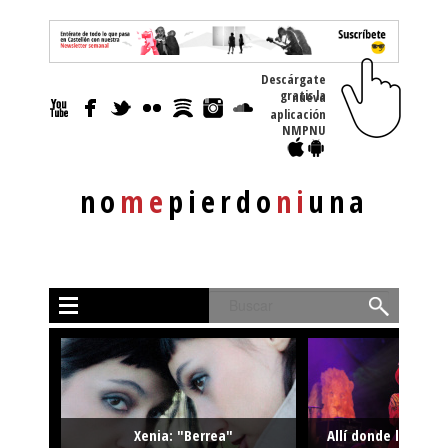
Descárgate
gratis la nueva
aplicación
NMPNU
no
me
pierdo
ni
una
Buscar
Xenia: "Berrea"
Allí donde la músi