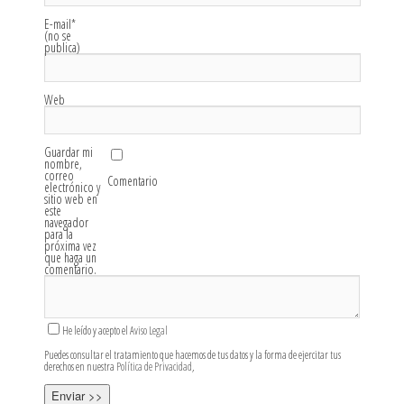
E-mail
*
(no se
publica)
Web
Guardar mi
nombre,
correo
Comentario
electrónico y
sitio web en
este
navegador
para la
próxima vez
que haga un
comentario.
He leído y acepto el
Aviso Legal
Puedes consultar el tratamiento que hacemos de tus datos y la forma de ejercitar tus
derechos en nuestra
Política de Privacidad
,