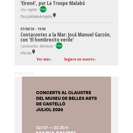
'Eirené', por La Troupe Malabó
Circo - Argelita
Plaza Jubilados de Argelita
07/08/26 - 19:00
Contacontes a la Mar: Josá Manuel Garzón,
con 'El hombrecito verde'
Cuentacuentos - Benicàssim
Villa Ana
Ver más
»
Sugiere un evento
»
PUBLICIDAD