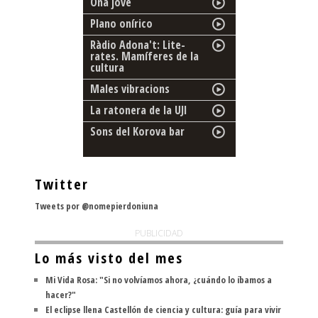
Ona jove
Plano onírico
Ràdio Adona't: Lite-
rates. Mamíferes de la
cultura
Males vibracions
La ratonera de la UJI
Sons del Korova bar
Twitter
Tweets por @nomepierdoniuna
PUBLICIDAD
Lo más visto del mes
Mi Vida Rosa: "Si no volvíamos ahora, ¿cuándo lo íbamos a
hacer?"
El eclipse llena Castellón de ciencia y cultura: guía para vivir