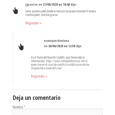
Jgsantos
en
27/06/2020 en 18:48
dijo:
Salut, quisiera saber donde se realizan las proyecciones del IV mostra
cinema queer, muchas gracias
Responder
»
nomepierdoniuna
en
30/06/2020 en 12:58
dijo:
En el Teatre del Raval de Castelló, aquí tienes toda la
información:
https://www.nomepierdoniuna.net/iv-
queerzine-en-el-raval-de-castello-la-visibilizacion-de-las-
mujeres-ltb-a-traves-del-cine/
Responder
»
Deja un comentario
Nombre
*